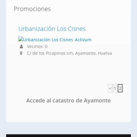
Promociones
Urbanización Los Cisnes
Activum
Vecinos: 0
C/ de los Picapinos s/n, Ayamonte, Huelva
<
1
2
Accede al catastro de Ayamonte