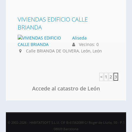
VIVIENDAS EDIFICIO CALLE
BRIANDA
Aliseda
Vecinos: 0
Calle BRIANDA DE OLIVERA, León, León
<
1
2
3
Accede al catastro de León
© 2002-2026 - HABITATSOFT S.L.U. CIF B-61562088 C/ Roger de Lluria, 50 - P.1
08009 Barcelona