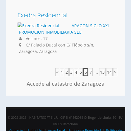
Exedra Residencial
ARAGON SIGLO XXI
PROMOCION INMOBILIARIA SLU
Vecinos: 17
C/ Palacio Ducal con C/ Tiépolo s/n,
Zaragoza, Zaragoza
<
1
2
3
4
5
6
7
...
13
14
>
Accede al catastro de Zaragoza
© 2002-2026 - HABITATSOFT S.L.U. CIF B-61562088 C/ Roger de Lluria, 50 - P.1
08009 Barcelona
Contacto
|
Publicidad
|
Aviso Legal y Política de Privacidad
|
Política de