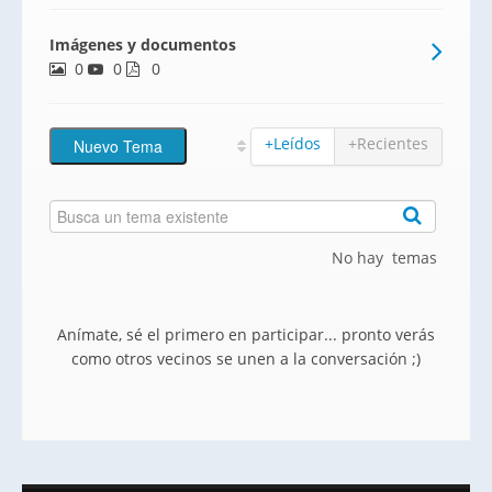
nueva te ofrece viviendas desde 265.000€,
Imágenes y documentos
con 43 exquisitas unidades y 4 locales
0
0
comerciales. Cada hogar está diseñado
0
con un enfoque en
+Leídos
+Recientes
No hay temas
Anímate, sé el primero en participar... pronto verás
como otros vecinos se unen a la conversación ;)