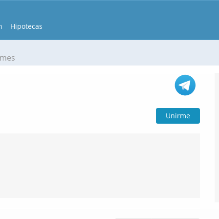
n
Hipotecas
omes
Unirme