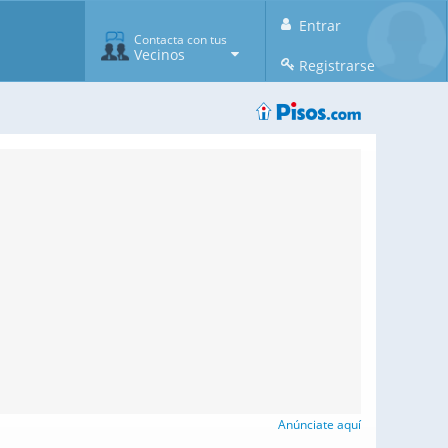
Entrar
Contacta con tus
Vecinos
Registrarse
Anúnciate aquí