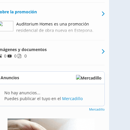
obre la promoción
Auditorium Homes es una promoción
residencial de obra nueva en Estepona.
La promoción de nueva construcción
ofrece viviendas de 2 y 3 dormitorios con
mágenes y documentos
amplias terrazas, garaje y trastero,
0
0
incluido en el precio. El complejo se
0
completa con piscina
Anuncios
No hay anuncios...
Puedes publicar el tuyo en el
Mercadillo
Mercadillo