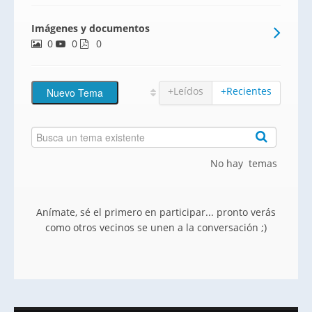
diseñados hasta el más mínimo detalle.Un
Imágenes y documentos
diseño único con altas calidades de
0
0
construcción y materiales de primera
0
calidad.Situada en primera línea
+Leídos
+Recientes
No hay temas
Anímate, sé el primero en participar... pronto verás
como otros vecinos se unen a la conversación ;)