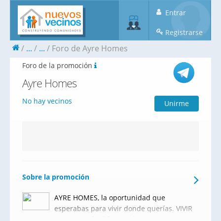
Entrar
Registrarse
...
...
Foro de Ayre Homes
Foro de la promoción
Ayre Homes
No hay vecinos
Unirme
Sobre la promoción
AYRE HOMES, la oportunidad que
esperabas para vivir donde querías. VIVIR
A TU AIRE.El edificio está Situado en pleno