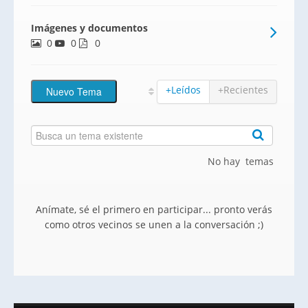
centro de Estepona, a 700 metros del
Imágenes y documentos
Paseo Marítimo y 5 minutos andando a
0
0
0
+Leídos
+Recientes
No hay temas
Anímate, sé el primero en participar... pronto verás
como otros vecinos se unen a la conversación ;)