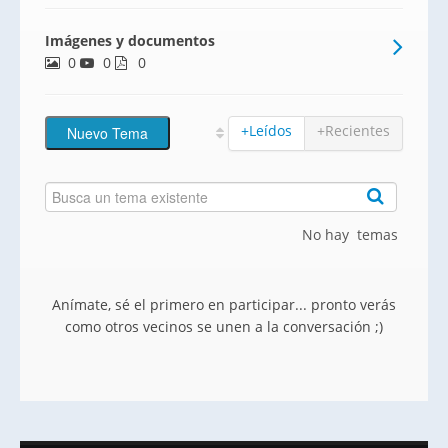
primera línea de playa de una de las
Imágenes y documentos
zonas más privilegiadas de la Costa del
0
0
Sol. Viviendas de 1, 2 y 3 dormitorios.
0
+Leídos
+Recientes
No hay temas
Anímate, sé el primero en participar... pronto verás
como otros vecinos se unen a la conversación ;)