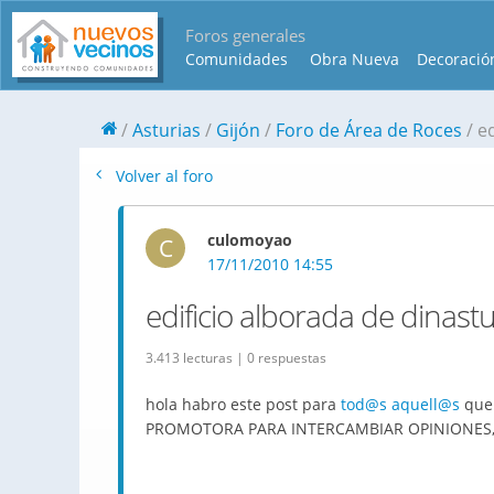
Foros generales
Comunidades
Obra Nueva
Decoració
Asturias
Gijón
Foro de Área de Roces
ed
Volver al foro
culomoyao
C
17/11/2010 14:55
edificio alborada de dinast
3.413 lecturas | 0 respuestas
hola habro este post para
tod@s
aquell@s
que 
PROMOTORA PARA INTERCAMBIAR OPINIONES