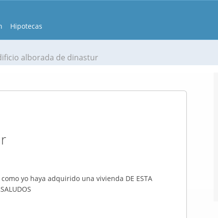
n
Hipotecas
ificio alborada de dinastur
ur
como yo haya adquirido una vivienda DE ESTA
,SALUDOS