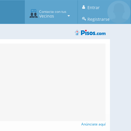
Entrar
Contacta con tus
Vecinos
Registrarse
Anúnciate aquí