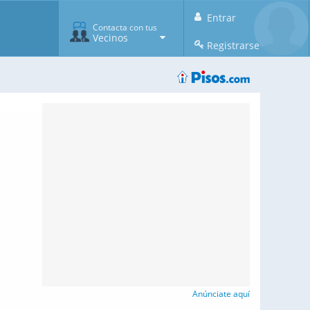
Entrar
Contacta con tus
Vecinos
Registrarse
Anúnciate aquí