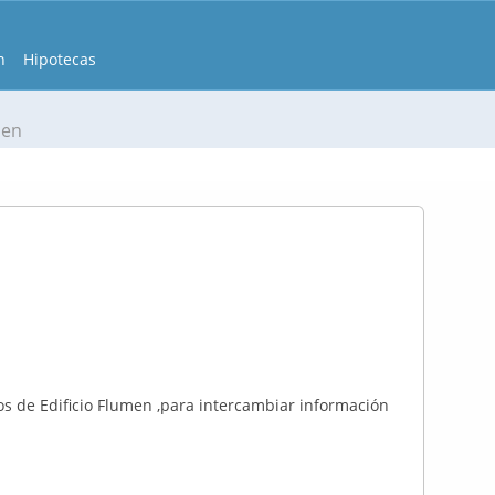
n
Hipotecas
men
os de Edificio Flumen ,para intercambiar información