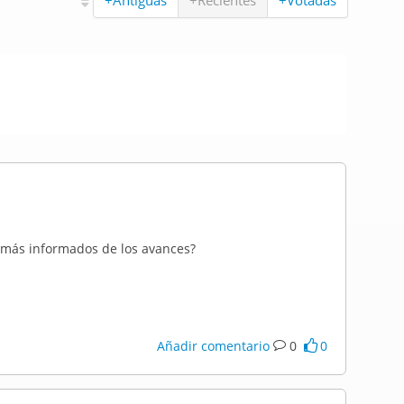
+Antiguas
+Recientes
+Votadas
r más informados de los avances?
Añadir comentario
0
0