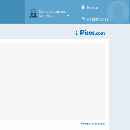
Entrar
Contacta con tus
Vecinos
Registrarse
Anúnciate aquí