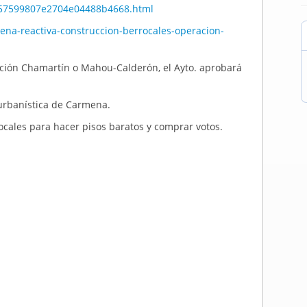
/57599807e2704e04488b4668.html
ena-reactiva-construccion-berrocales-operacion-
ación Chamartín o Mahou-Calderón, el Ayto. aprobará
 urbanística de Carmena.
ocales para hacer pisos baratos y comprar votos.