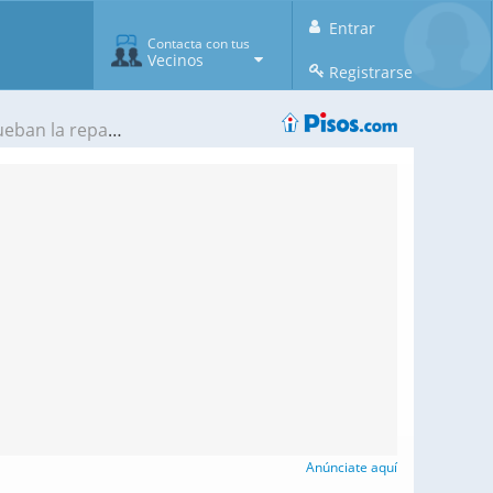
Entrar
Contacta con tus
Vecinos
Registrarse
ión del desarrollo
Anúnciate aquí