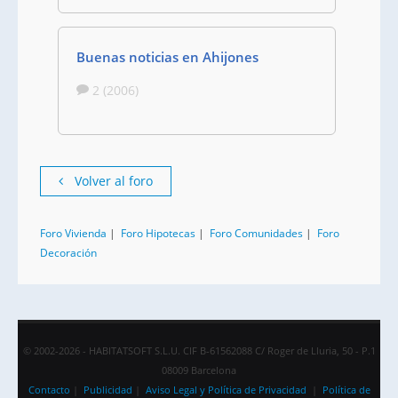
Buenas noticias en Ahijones
2 (2006)
Volver al foro
Foro Vivienda
|
Foro Hipotecas
|
Foro Comunidades
|
Foro
Decoración
© 2002-2026 - HABITATSOFT S.L.U. CIF B-61562088 C/ Roger de Lluria, 50 - P.1
08009 Barcelona
Contacto
|
Publicidad
|
Aviso Legal y Política de Privacidad
|
Política de