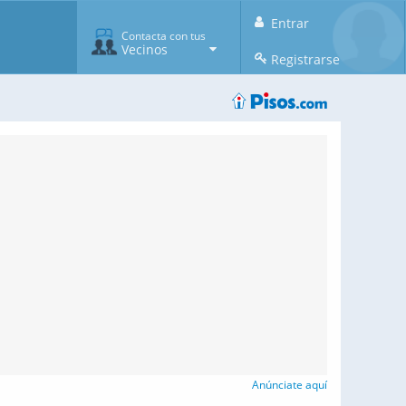
Entrar
Contacta con tus
Vecinos
Registrarse
Anúnciate aquí