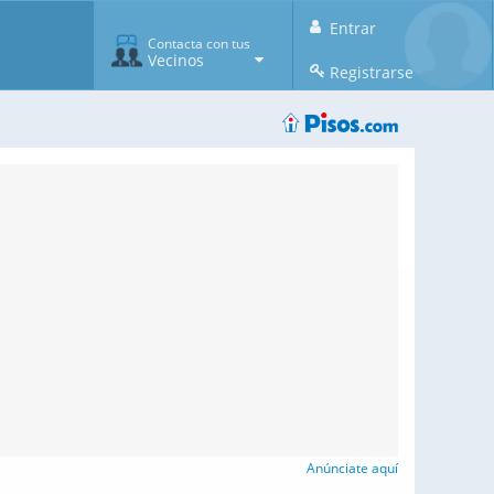
Entrar
Contacta con tus
Vecinos
Registrarse
Anúnciate aquí