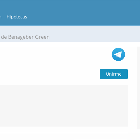
n
Hipotecas
 de Benageber Green
Unirme