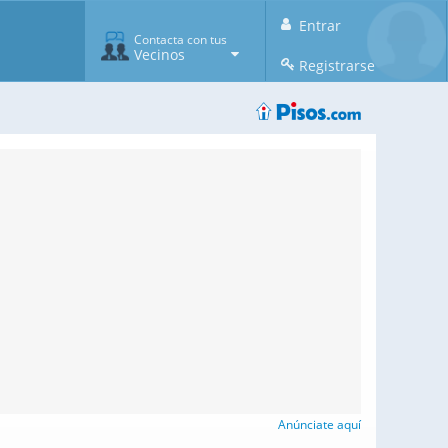
Entrar
Contacta con tus
Vecinos
Registrarse
Anúnciate aquí