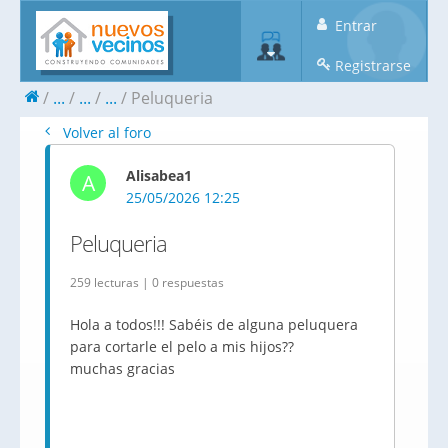
Entrar
Registrarse
...
...
...
Peluqueria
Volver al foro
Alisabea1
A
25/05/2026 12:25
Peluqueria
259 lecturas | 0 respuestas
Hola a todos!!! Sabéis de alguna peluquera
para cortarle el pelo a mis hijos??
muchas gracias