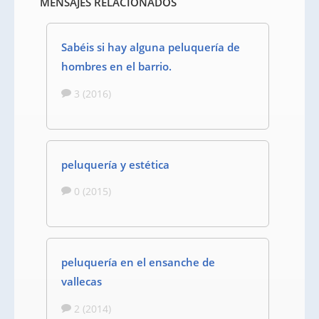
MENSAJES RELACIONADOS
Sabéis si hay alguna peluquería de
hombres en el barrio.
3 (2016)
peluquería y estética
0 (2015)
peluquería en el ensanche de
vallecas
2 (2014)