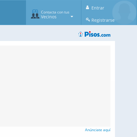
Entrar
Contacta con tus
Vecinos
Registrarse
Anúnciate aquí