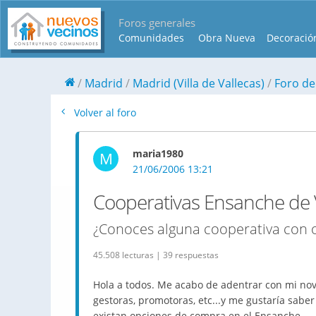
Foros generales
Comunidades
Obra Nueva
Decoració
Madrid
Madrid (Villa de Vallecas)
Foro de
Volver al foro
maria1980
M
21/06/2006 13:21
Cooperativas Ensanche de 
¿Conoces alguna cooperativa con 
45.508 lecturas | 39 respuestas
Hola a todos. Me acabo de adentrar con mi nov
gestoras, promotoras, etc...y me gustaría sabe
existan opciones de compra en el Ensanche.