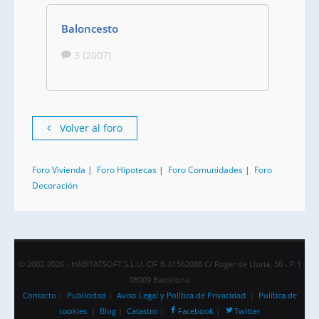
Baloncesto
3 (2007)
Volver al foro
Foro Vivienda
|
Foro Hipotecas
|
Foro Comunidades
|
Foro
Decoración
© 2002-2026 - HABITATSOFT S.L.U. CIF B-61562088 C/ Roger de Lluria, 50 - P.1
08009 Barcelona
Contacto
|
Publicidad
|
Aviso Legal y Política de Privacidad
|
Política de
cookies
|
Blog
|
Catastro
|
Facebook
|
Twitter