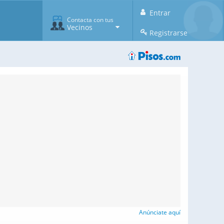
Entrar
Contacta con tus
Vecinos
Registrarse
Anúnciate aquí