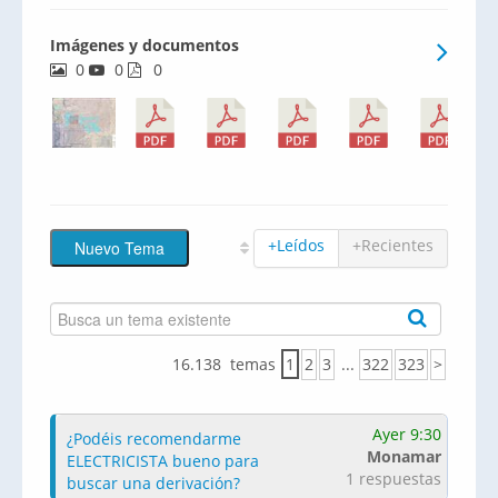
Imágenes y documentos
0
0
0
+Leídos
+Recientes
16.138 temas
1
2
3
...
322
323
>
Ayer 9:30
¿Podéis recomendarme
Monamar
ELECTRICISTA bueno para
1 respuestas
buscar una derivación?