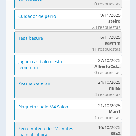
0 respuestas
9/11/2025
Cuidador de perro
steiro
23 respuestas
6/11/2025
Tasa basura
aavmm
11 respuestas
27/10/2025
Jugadoras baloncesto
AlbertoCid...
femenino
0 respuestas
24/10/2025
Piscina waterair
riki55
4 respuestas
21/10/2025
Plaqueta suelo M4 Salon
Mari1
1 respuestas
16/10/2025
Señal Antena de TV - Antes
BBx2
iba mal, ahora