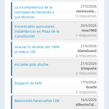
27/5/2026
La incompetencia de la
vecinovela...
concejala de Hacienda y
2 respuestas
sus técnicos
26/5/2026
Encontrados auriculares
mxx1900
inalámbricos en Plaza de la
1 respuestas
Constitución
21/5/2026
Gracias Sr Alcalde del 100%
GlareGuard
al todo a 100
0 respuestas
21/5/2026
escuelas pias aluche
trinquete
2 respuestas
17/5/2026
Búlgaros de kefir
brachi
5 respuestas
16/5/2026
Baloncesto Paracuellos CDE
AlbertoCid...