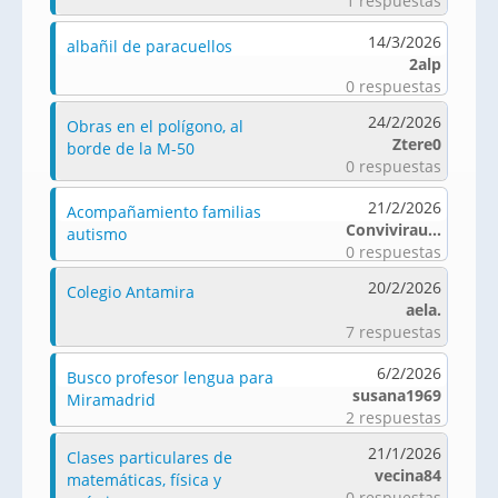
1 respuestas
14/3/2026
albañil de paracuellos
2alp
0 respuestas
24/2/2026
Obras en el polígono, al
Ztere0
borde de la M-50
0 respuestas
21/2/2026
Acompañamiento familias
Convivirau...
autismo
0 respuestas
20/2/2026
Colegio Antamira
aela.
7 respuestas
6/2/2026
Busco profesor lengua para
susana1969
Miramadrid
2 respuestas
21/1/2026
Clases particulares de
vecina84
matemáticas, física y
0 respuestas