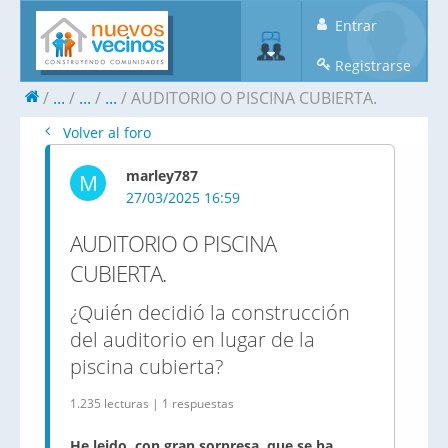
Entrar
Registrarse
...
...
...
AUDITORIO O PISCINA CUBIERTA.
Volver al foro
marley787
M
27/03/2025 16:59
AUDITORIO O PISCINA
CUBIERTA.
¿Quién decidió la construcción
del auditorio en lugar de la
piscina cubierta?
1.235 lecturas | 1 respuestas
He leido, con gran sorpresa, que se ha