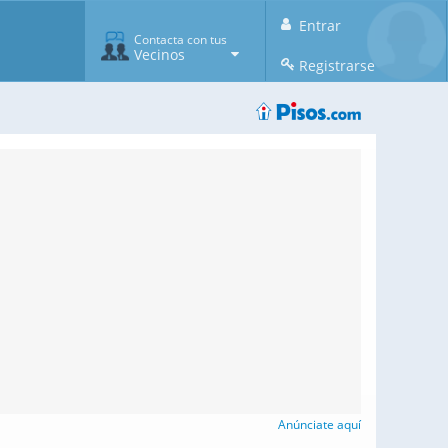
Entrar
Contacta con tus
Vecinos
Registrarse
Anúnciate aquí