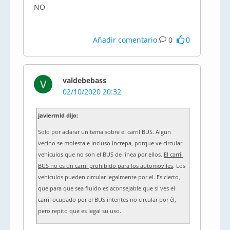
NO
Añadir comentario
0
0
valdebebass
V
02/10/2020 20:32
javiermid dijo:
Solo por aclarar un tema sobre el carril BUS. Algun
vecino se molesta e incluso increpa, porque ve circular
vehiculos que no son el BUS de linea por ellos.
El carril
BUS no es un carril prohibido para los automoviles
. Los
vehiculos pueden circular legalmente por el. Es cierto,
que para que sea fluido es aconsejable que si ves el
carril ocupado por el BUS intentes no circular por él,
pero repito que es legal su uso.