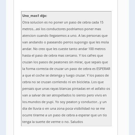
Uno_mas1 dijo:
Otra solucion es no poner un paso de cebra cada 15
metros...asi los conductores podriamos poner mas
atencion cuando llegasemos a uno. A las personas que
van andando o paseando perros supongo que les mola
andar. No creo que les cueste tanto andar 100 metros
hasta el paso de cebra mas cercano. Y los cafres que
cruzan los pasos de peatones sin mirar, que sepais que
la forma correcta de cruzar un paso de cebra es ESPERAR
a que el coche se detenga y luego cruzar. Y los pasos de
cebra no se cruzan corriendo ni en bicicleta. Los que
pensais que unas rayas blancas pintadas en el asfalto os
van a salvar de ser atropellados lo siento pero vivis en
los.mundos de yupi. Yo soy peaton y conductor...y un
dia de lluvia o en una zona poca visibilidad no se me
ocurre tirarme a un paso de cebra a esperar que un tio
tenga la suerte de verme o no. Saludos