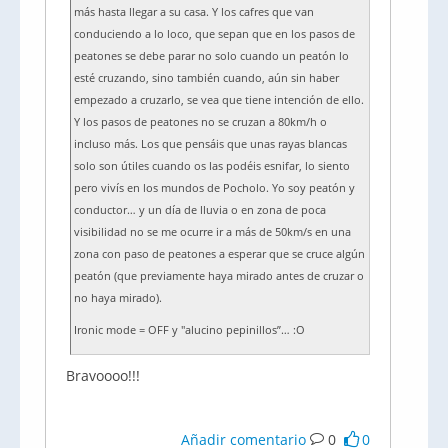
más hasta llegar a su casa. Y los cafres que van
conduciendo a lo loco, que sepan que en los pasos de
peatones se debe parar no solo cuando un peatón lo
esté cruzando, sino también cuando, aún sin haber
empezado a cruzarlo, se vea que tiene intención de ello.
Y los pasos de peatones no se cruzan a 80km/h o
incluso más. Los que pensáis que unas rayas blancas
solo son útiles cuando os las podéis esnifar, lo siento
pero vivís en los mundos de Pocholo. Yo soy peatón y
conductor… y un día de lluvia o en zona de poca
visibilidad no se me ocurre ir a más de 50km/s en una
zona con paso de peatones a esperar que se cruce algún
peatón (que previamente haya mirado antes de cruzar o
no haya mirado).
Ironic mode = OFF y "alucino pepinillos”… :O
Bravoooo!!!
Añadir comentario
0
0