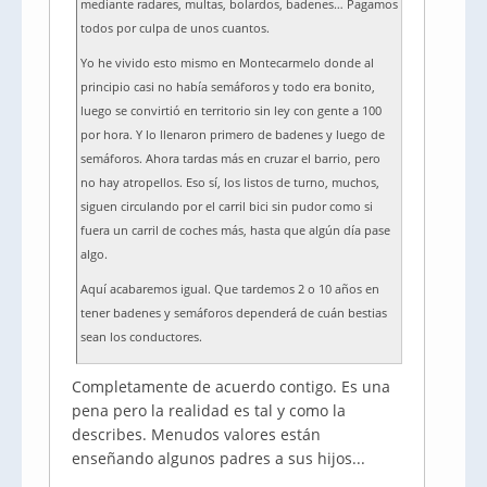
mediante radares, multas, bolardos, badenes… Pagamos
todos por culpa de unos cuantos.
Yo he vivido esto mismo en Montecarmelo donde al
principio casi no había semáforos y todo era bonito,
luego se convirtió en territorio sin ley con gente a 100
por hora. Y lo llenaron primero de badenes y luego de
semáforos. Ahora tardas más en cruzar el barrio, pero
no hay atropellos. Eso sí, los listos de turno, muchos,
siguen circulando por el carril bici sin pudor como si
fuera un carril de coches más, hasta que algún día pase
algo.
Aquí acabaremos igual. Que tardemos 2 o 10 años en
tener badenes y semáforos dependerá de cuán bestias
sean los conductores.
Completamente de acuerdo contigo. Es una
pena pero la realidad es tal y como la
describes. Menudos valores están
enseñando algunos padres a sus hijos...