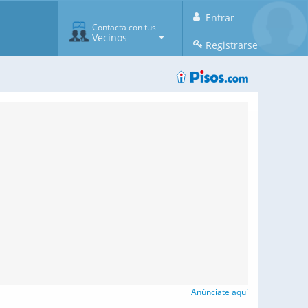
Entrar
Contacta con tus
Vecinos
Registrarse
Anúnciate aquí