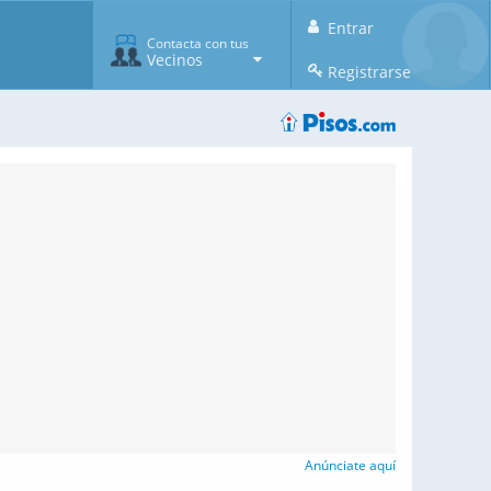
Entrar
Contacta con tus
Vecinos
Registrarse
Anúnciate aquí