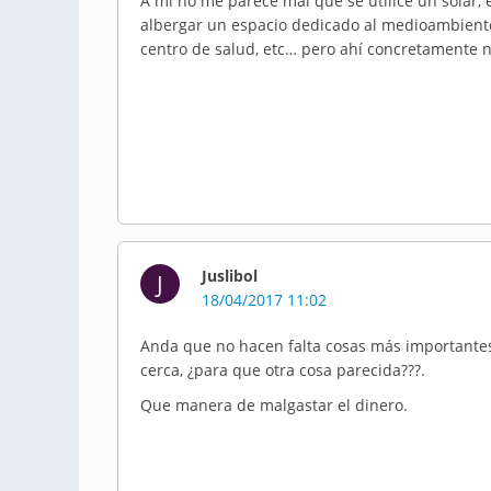
A mi no me parece mal que se utilice un solar,
albergar un espacio dedicado al medioambiente.
centro de salud, etc… pero ahí concretamente n
Juslibol
J
18/04/2017 11:02
Anda que no hacen falta cosas más importante
cerca, ¿para que otra cosa parecida???.
Que manera de malgastar el dinero.