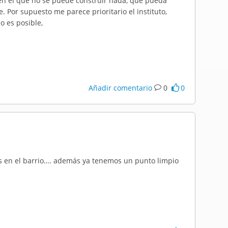
 en el que no se puede construir nada, que pueda
 Por supuesto me parece prioritario el instituto,
o es posible,
Añadir comentario
0
0
s en el barrio…. además ya tenemos un punto limpio