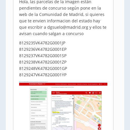
Hola, las parcelas de la imagen están
pendientes de concurso según pone en la
web de la Comunidad de Madrid, si quieres
que te envien informacion del estado hay
que escribir a dgsuelo@madrid.org y ellos te
avisan cuando salgan a concurso
8129235VK4782G0001JP
8129236VK4782G0001EP
8129237VK4782G0001SP
8129238VK4782G0001ZP
8129248VK4782G0001GP
8129247VK4782G0001YP