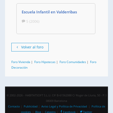
Escuela Infantil en Valderribas
5 (2006)
Volver al foro
Foro Vivienda
|
Foro Hipotecas
|
Foro Comunidades
|
Foro
Decoración
© 2002-2026 - HABITATSOFT S.L.U. CIF B-61562088 C/ Roger de Lluria, 50 - P.1
08009 Barcelona
Contacto
|
Publicidad
|
Aviso Legal y Política de Privacidad
|
Política de
cookies
|
Blog
|
Catastro
|
Facebook
|
Twitter