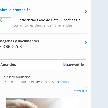
obre la promoción
El Residencial Cabo de Gata Sunset es un
conjunto residencial de 43 viviendas
ubicadas en un entorno irrepetible,
situado dentro del núcleo urbano de
mágenes y documentos
Cabo de Gata y a las puertas del Parque
0
0
Natural Cabo de Gata-Níjar. En un sector
0
de nuevo desarrollo que
Anuncios
No hay anuncios...
Puedes publicar el tuyo en el
Mercadillo
Mercadillo