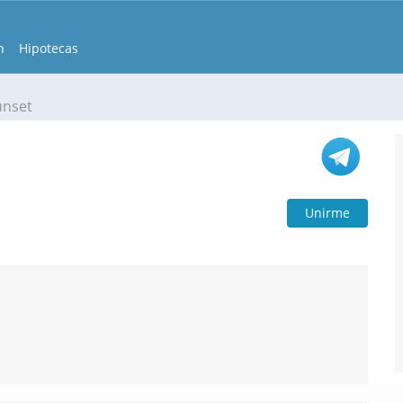
n
Hipotecas
unset
Unirme