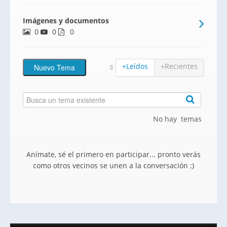
antiguo Salón Moderno, del cual se
Imágenes y documentos
conserva todavía su fachada, está
0
0
compuesta por viviendas, garajes y locales
0
comerciales que alb
+Leídos
+Recientes
No hay temas
Anímate, sé el primero en participar... pronto verás
como otros vecinos se unen a la conversación ;)