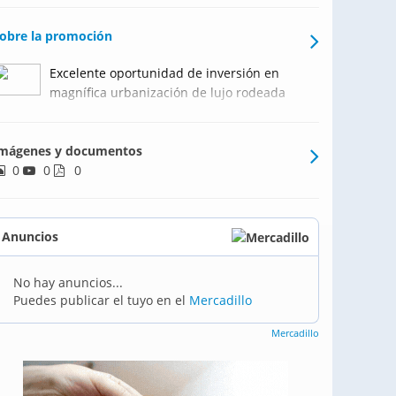
obre la promoción
Excelente oportunidad de inversión en
magnífica urbanización de lujo rodeada
de los más importantes campos de Golf
de la nueva Milla de Oro. Este exclusivo
mágenes y documentos
complejo presenta un diseño moderno
0
0
con lo último en comodidades, elegancia y
0
contemporaneidad y se
Anuncios
No hay anuncios...
Puedes publicar el tuyo en el
Mercadillo
Mercadillo