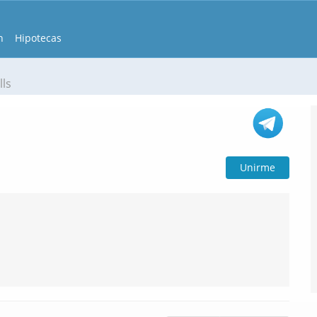
n
Hipotecas
lls
Unirme