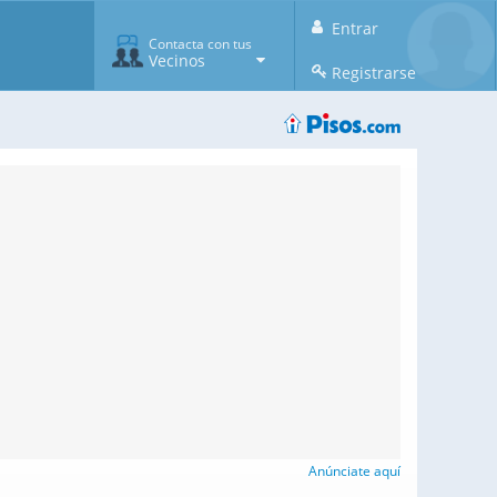
Entrar
Contacta con tus
Vecinos
Registrarse
Anúnciate aquí