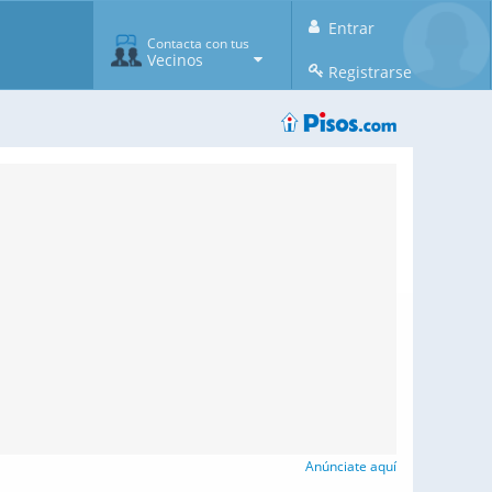
Entrar
Contacta con tus
Vecinos
Registrarse
Anúnciate aquí