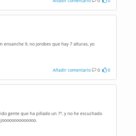
Añadir comentario
0
0
en ensanche 9, no jorobes que hay 7 alturas, yo
Añadir comentario
0
0
bido gente que ha pillado un 7º, y no he escuchado
lujoooooooooooooo.