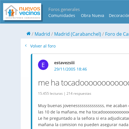
Foros generales
Comunidades
Obra Nueva
Decoració
Madrid
Madrid (Carabanchel)
Foro de Ca
Volver al foro
estavezsiii
E
29/11/2005 18:46
me ha tocadooooooooooo
15.455 lecturas | 214 respuestas
Muy buenas jovenessssssssssssss, me acaban de
las 10 de la mañana, me ha tocadoooooooooooo
Le he preguntado a la señora si era adjudicata
mañana la comision no pueden asegurar nada x