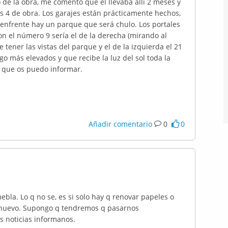
 de la obra, me comentó que él llevaba allí 2 meses y
s 4 de obra. Los garajes están prácticamente hechos,
enfrente hay un parque que será chulo. Los portales
ron el número 9 sería el de la derecha (mirando al
e tener las vistas del parque y el de la izquierda el 21
lgo más elevados y que recibe la luz del sol toda la
o que os puedo informar.
Añadir comentario
0
0
mebla. Lo q no se, es si solo hay q renovar papeles o
 nuevo. Supongo q tendremos q pasarnos
s noticias informanos.