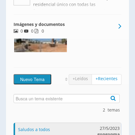
residencial único con todas las
funcionalidades que un residencial
moderno precisa, creando un lugar
Imágenes y documentos
idóneo donde vivir.La promoción está
0
0
formada por 95 viviendas en un edificio
0
de 19 plantas, donde contamos con
+Leídos
+Recientes
2 temas
27/5/2023
Saludos a todos
gongonma