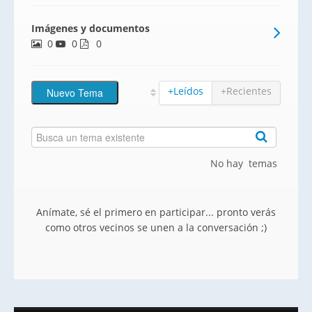
aparcamiento y trasteros.El proyecto
Imágenes y documentos
ofrece unas excelentes zonas comunes,
0
0
piscina, sala social y zonas ajardinadas.En
0
Vía Célere a
+Leídos
+Recientes
No hay temas
Anímate, sé el primero en participar... pronto verás
como otros vecinos se unen a la conversación ;)