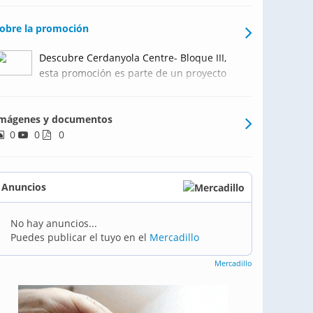
obre la promoción
Descubre Cerdanyola Centre- Bloque III,
esta promoción es parte de un proyecto
urbanístico que conectará la Estación de
Renfe con el Mercat dels Fontetes a través
mágenes y documentos
de una extensa zona verde, te ofrecemos
0
0
la combinación perfecta para tu día a
0
día.Situado a
Anuncios
No hay anuncios...
Puedes publicar el tuyo en el
Mercadillo
Mercadillo