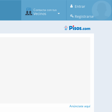
Entrar
Contacta con tus
Vecinos
Registrarse
Anúnciate aquí