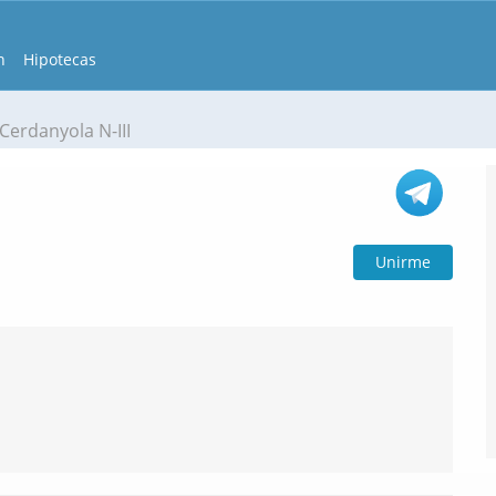
n
Hipotecas
Cerdanyola N-III
Unirme