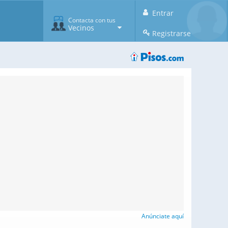
Entrar
Contacta con tus
Vecinos
Registrarse
Anúnciate aquí