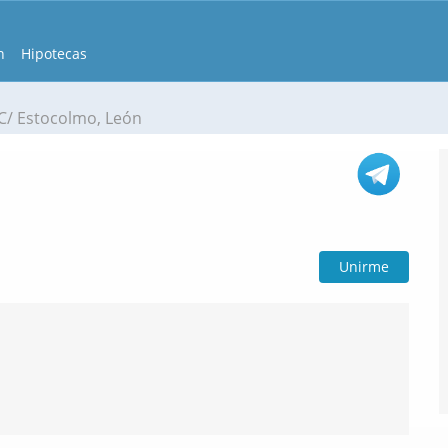
n
Hipotecas
C/ Estocolmo, León
Unirme