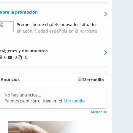
obre la promoción
Promoción de chalets adosados situados
en León, ciudad española en el noroeste
de la península ibérica, capital de la
provincia homónima, en la comunidad
mágenes y documentos
autónoma de Castilla y León. Las
0
0
viviendas se sitúan en el Sector “La
0
Lastra”, al sur de la ciudad./
Anuncios
No hay anuncios...
Puedes publicar el tuyo en el
Mercadillo
Mercadillo