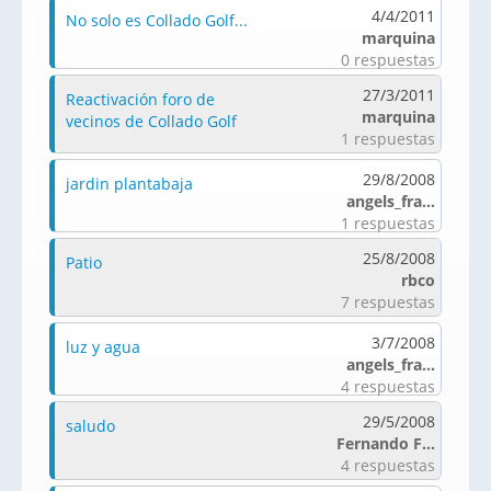
4/4/2011
No solo es Collado Golf...
marquina
0 respuestas
27/3/2011
Reactivación foro de
marquina
vecinos de Collado Golf
1 respuestas
29/8/2008
jardin plantabaja
angels_fra...
1 respuestas
25/8/2008
Patio
rbco
7 respuestas
3/7/2008
luz y agua
angels_fra...
4 respuestas
29/5/2008
saludo
Fernando F...
4 respuestas