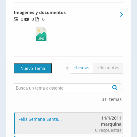
Imágenes y documentos
0
0
0
+Leídos
+Recientes
31 temas
14/4/2011
Feliz Semana Santa...
marquina
0 respuestas