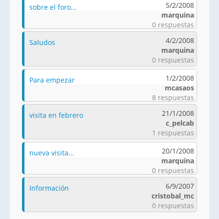
5/2/2008
sobre el foro...
marquina
0 respuestas
4/2/2008
Saludos
marquina
0 respuestas
1/2/2008
Para empezar
mcasaos
8 respuestas
21/1/2008
visita en febrero
c_pelcab
1 respuestas
20/1/2008
nueva visita...
marquina
0 respuestas
6/9/2007
Información
cristobal_mc
0 respuestas