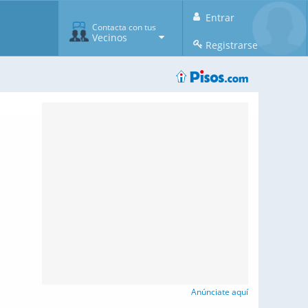
Entrar
Contacta con tus
Vecinos
Registrarse
Anúnciate aquí