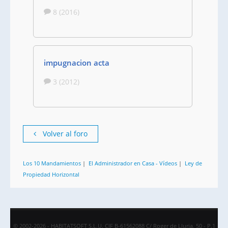
8 (2016)
impugnacion acta
3 (2012)
Volver al foro
Los 10 Mandamientos
|
El Administrador en Casa - Vídeos
|
Ley de
Propiedad Horizontal
© 2002-2026 - HABITATSOFT S.L.U. CIF B-61562088 C/ Roger de Lluria, 50 - P.1