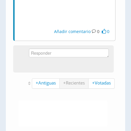
Añadir comentario
0
0
+Antiguas
+Recientes
+Votadas