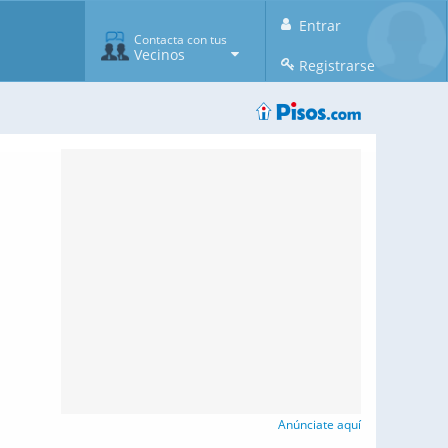
Entrar
Contacta con tus
Vecinos
Registrarse
Anúnciate aquí