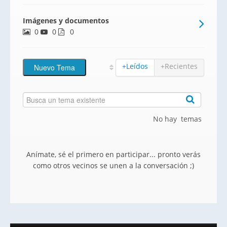
zonas comunes privadas que cuentan con
Imágenes y documentos
gimnasio, piscina y pista de pádel. Garaje
0
0
y trastero incluido en el precio.
0
+Leídos
+Recientes
No hay temas
Anímate, sé el primero en participar... pronto verás
como otros vecinos se unen a la conversación ;)