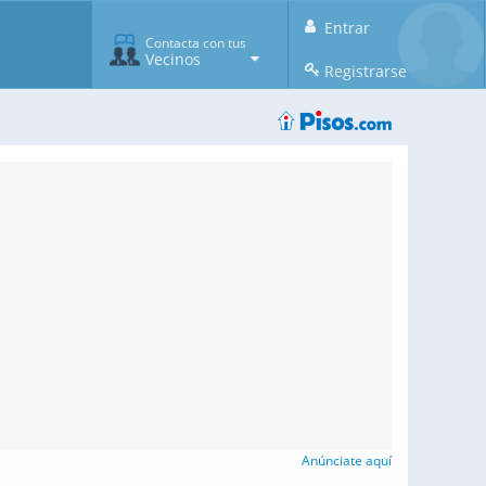
Entrar
Contacta con tus
Vecinos
Registrarse
Anúnciate aquí