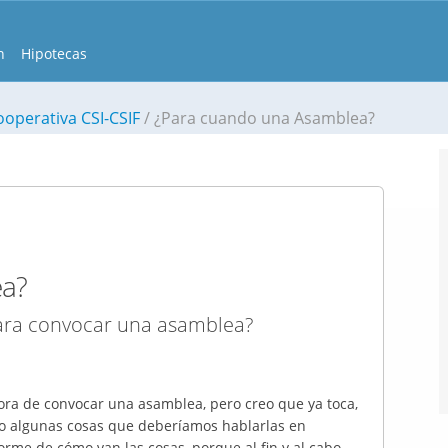
n
Hipotecas
ooperativa CSI-CSIF
¿Para cuando una Asamblea?
ea?
ara convocar una asamblea?
hora de convocar una asamblea, pero creo que ya toca,
o algunas cosas que deberíamos hablarlas en
rme de cómo van las cosas, porque al fin y al cabo