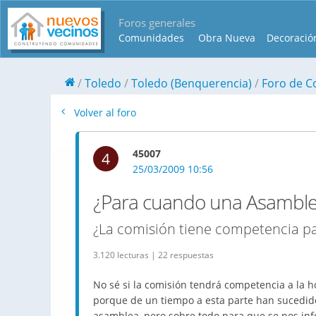
Foros generales
Comunidades
Obra Nueva
Decoració
Toledo
Toledo (Benquerencia)
Foro de C
Volver al foro
45007
4
25/03/2009 10:56
¿Para cuando una Asambl
¿La comisión tiene competencia p
3.120 lecturas | 22 respuestas
No sé si la comisión tendrá competencia a la 
porque de un tiempo a esta parte han sucedid
asamblea, pero sobre todo para que se nos info