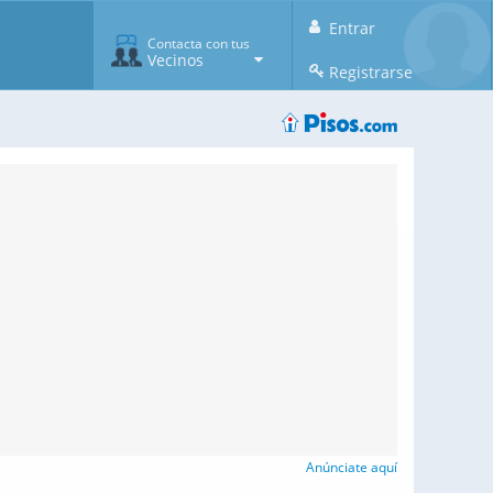
Entrar
Contacta con tus
Vecinos
Registrarse
Anúnciate aquí