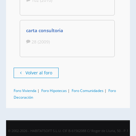
102 (2010)
carta consultoria
28 (2009)
Volver al foro
Foro Vivienda
|
Foro Hipotecas
|
Foro Comunidades
|
Foro
Decoración
© 2002-2026 - HABITATSOFT S.L.U. CIF B-61562088 C/ Roger de Lluria, 50 - P.1