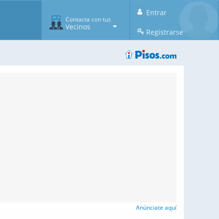
Entrar
Contacta con tus
Vecinos
Registrarse
Anúnciate aquí