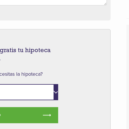
gratis tu hipoteca
a
esitas la hipoteca?
O