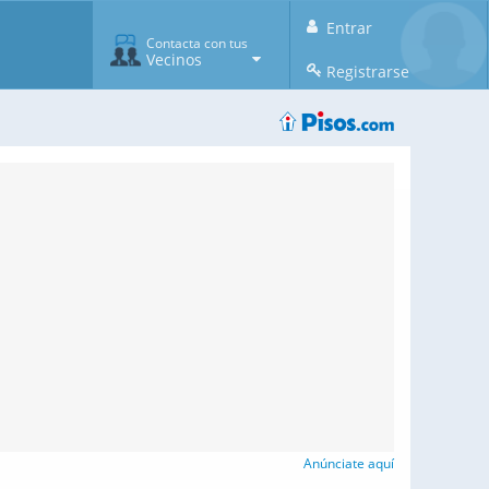
Entrar
Contacta con tus
Vecinos
Registrarse
Anúnciate aquí