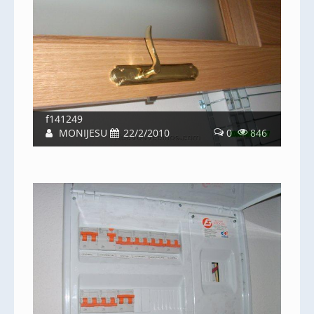
f141249
MONIJESU
22/2/2010
0
846