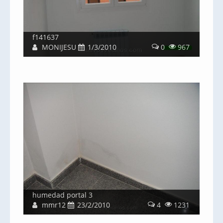
f141637
MONIJESU
1/3/2010
0
967
humedad portal 3
mmr12
23/2/2010
4
1231