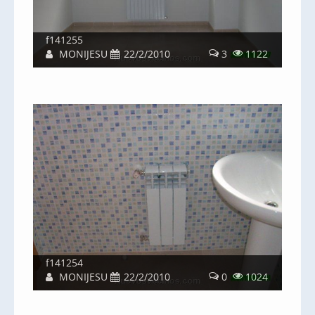
f141255
MONIJESU
22/2/2010
3
1122
f141254
MONIJESU
22/2/2010
0
1024