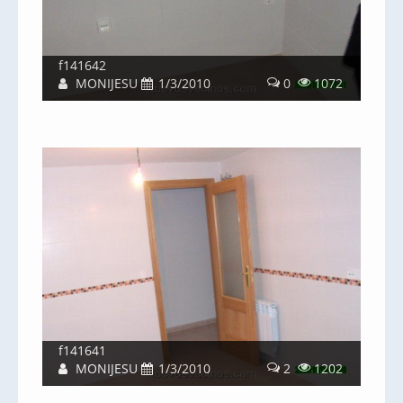
f141642
MONIJESU
1/3/2010
0
1072
f141641
MONIJESU
1/3/2010
2
1202