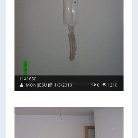
f141650
MONIJESU
1/3/2010
0
1210