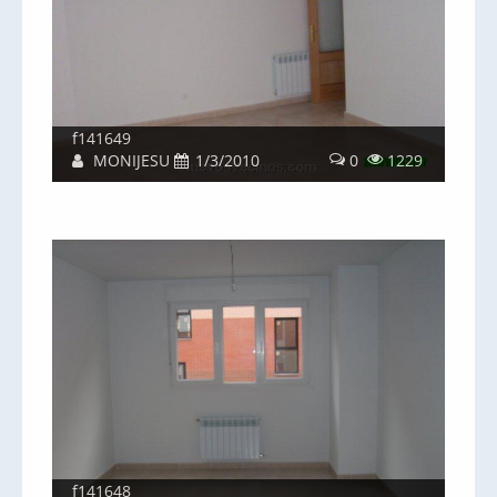
f141649
MONIJESU
1/3/2010
0
1229
f141648