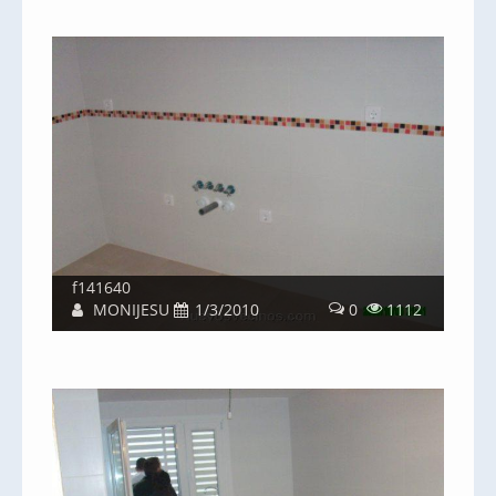
f141640
MONIJESU
1/3/2010
0
1112