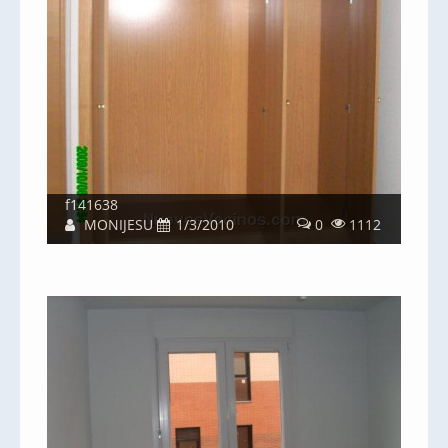
f141638
MONIJESU
1/3/2010
0
1112