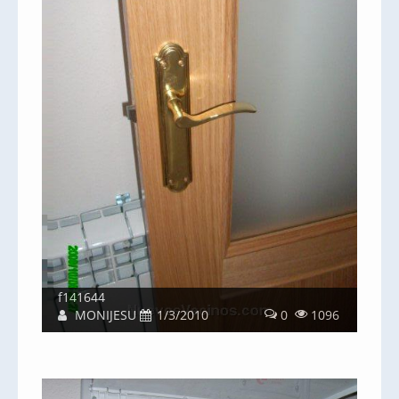
f141644
MONIJESU
1/3/2010
0
1096