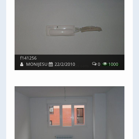
f141256
MONIJESU
22/2/2010
0
1000