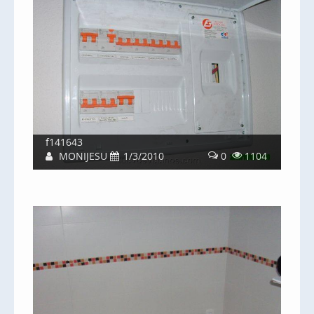
f141643
MONIJESU
1/3/2010
0
1104