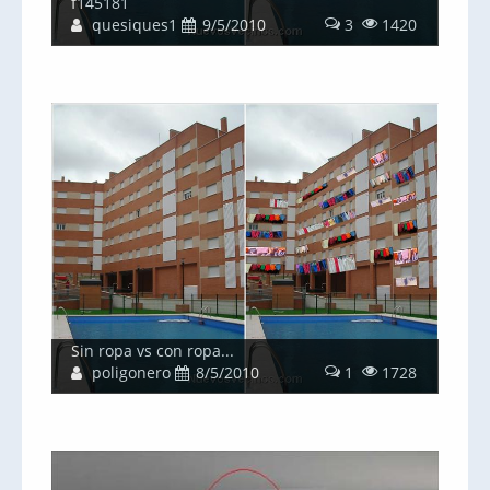
f145181
quesiques1
9/5/2010
3
1420
Sin ropa vs con ropa...
poligonero
8/5/2010
1
1728