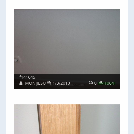
f141645
MONIJESU
1/3/2010
0
1064