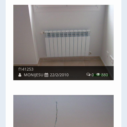
f141253
MONIJESU
22/2/2010
0
880