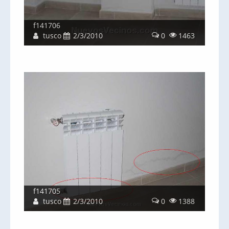
f141706
tusco
2/3/2010
0
1463
f141705
tusco
2/3/2010
0
1388