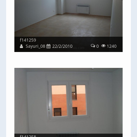
f141259
Sayuri_08
22/2/2010
0
1240
f141258