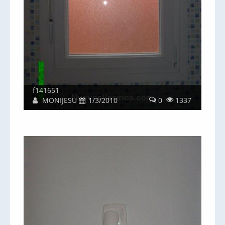
f141651
MONIJESU
1/3/2010
0
1337