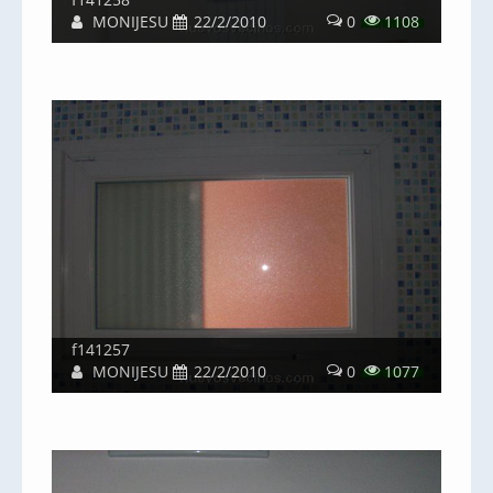
MONIJESU
22/2/2010
0
1108
f141257
MONIJESU
22/2/2010
0
1077