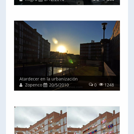
Atardecer en la urbanización
Zopenco
20/5/2010
0
1248