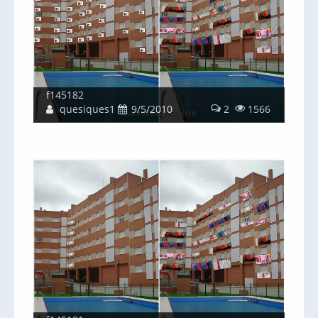
f145182
quesiques1
9/5/2010
2
1566