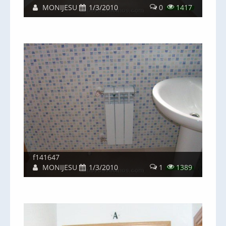
MONIJESU
1/3/2010
0
1417
f141647
MONIJESU
1/3/2010
1
1389