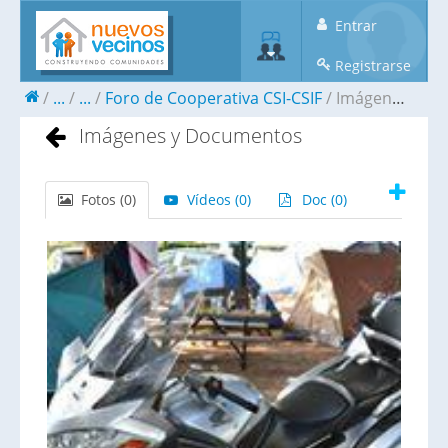
Entrar
Registrarse
...
...
Foro de Cooperativa CSI-CSIF
Imágenes y Documentos
Imágenes y Documentos
Fotos (
0
)
Vídeos (
0
)
Doc (
0
)