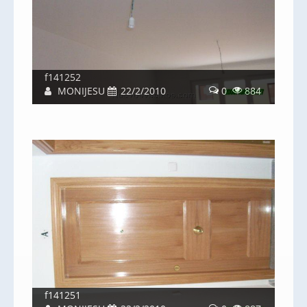
f141252
MONIJESU
22/2/2010
0
884
f141251