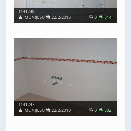
f141248
MONIJESU
22/2/2010
0
814
f141247
MONIJESU
22/2/2010
0
832