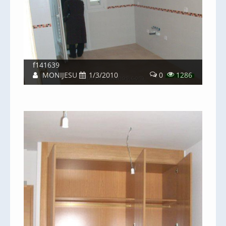
f141639
MONIJESU
1/3/2010
0
1286