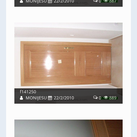
MONIJESU
22/2/2010
0
887
f141250
MONIJESU
22/2/2010
0
889